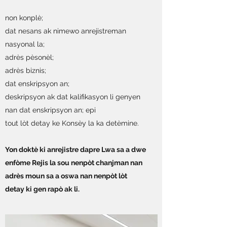
non konplè;
dat nesans ak nimewo anrejistreman
nasyonal la;
adrès pèsonèl;
adrès biznis;
dat enskripsyon an;
deskripsyon ak dat kalifikasyon li genyen
nan dat enskripsyon an; epi
tout lòt detay ke Konsèy la ka detèmine.
Yon doktè ki anrejistre dapre Lwa sa a dwe
enfòme Rejis la sou nenpòt chanjman nan
adrès moun sa a oswa nan nenpòt lòt
detay ki gen rapò ak li.