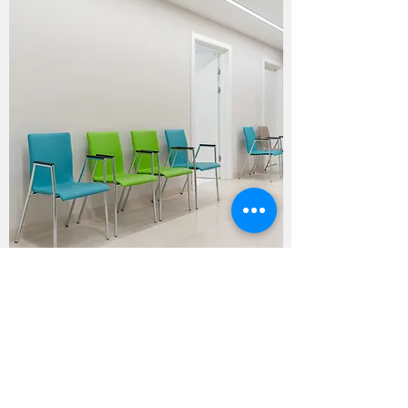
info@bahamasmedicalcouncil.org
242.323.0342
/3